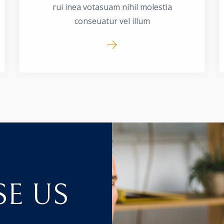
rui inea votasuam nihil molestia
conseuatur vel illum
E US