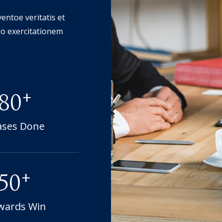
entoe veritatis et
abo exercitationem
+
180
ases Done
+
150
wards Win