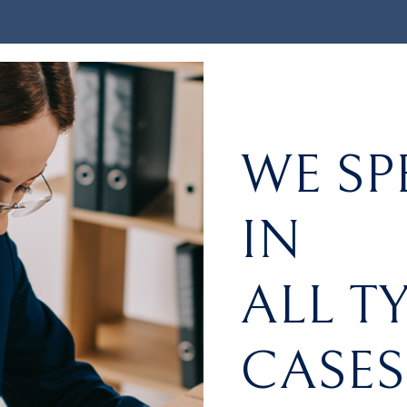
WE SP
IN
ALL T
CASES