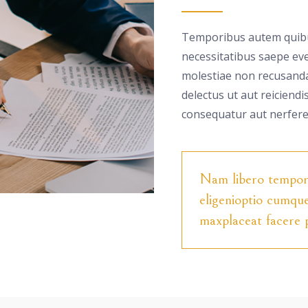
Temporibus autem quibus
necessitatibus saepe eve
molestiae non recusanda
delectus ut aut reiciendi
consequatur aut nerferen
Nam libero tempore
eligenioptio cumque
maxplaceat facere 